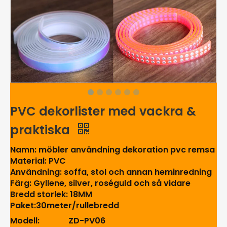
PVC dekorlister med vackra &
praktiska
Namn: möbler användning dekoration pvc remsa
Material: PVC
Användning: soffa, stol och annan heminredning
Färg: Gyllene, silver, roséguld och så vidare
Bredd storlek: 18MM
Paket:30meter/rullebredd
Modell:
ZD-PV06