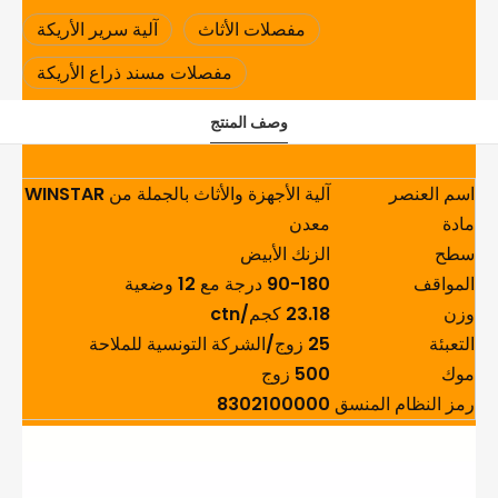
مفصلات الأثاث
آلية سرير الأريكة
مفصلات مسند ذراع الأريكة
وصف المنتج
اسم العنصر
آلية الأجهزة والأثاث بالجملة من WINSTAR مفصل تركيب قابل للتعديل للأريكة
مادة
معدن
سطح
الزنك الأبيض
المواقف
90-180 درجة مع 12 وضعية
وزن
23.18 كجم/ctn
التعبئة
25 زوج/الشركة التونسية للملاحة
موك
500 زوج
رمز النظام المنسق
8302100000