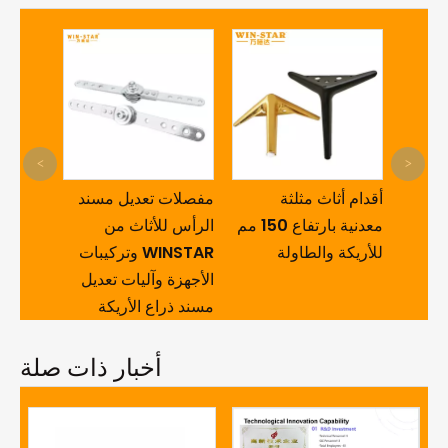
اث بسيط على شكل
<
>
م معدنية سوداء
أقدام أثاث مثلثة
مفصلات تعديل مسن
مقاس 450 مم لأرجل
معدنية بارتفاع 150 مم
الرأس للأثاث من
سي الأريكة للطاولة
للأريكة والطاولة
WINSTAR وتركي
الأجهزة وآليات تعدي
مسند ذراع الأريكة
أخبار ذات صلة