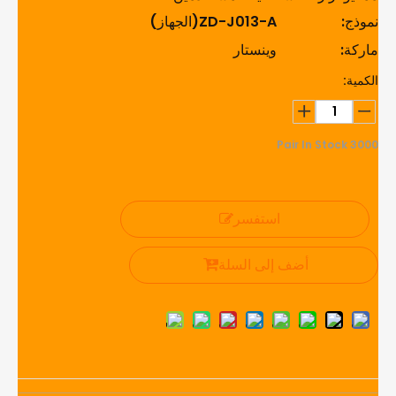
نموذج:
ZD-J013-A(الجهاز)
ماركة:
وينستار
الكمية:
Pair In Stock
3000
استفسر
أضف إلى السلة